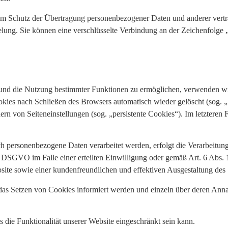
m Schutz der Übertragung personenbezogener Daten und anderer vertra
ung. Sie können eine verschlüsselte Verbindung an der Zeichenfolge „
 und die Nutzung bestimmter Funktionen zu ermöglichen, verwenden wir 
kies nach Schließen des Browsers automatisch wieder gelöscht (sog. „S
rn von Seiteneinstellungen (sog. „persistente Cookies“). Im letzteren 
ch personenbezogene Daten verarbeitet werden, erfolgt die Verarbeitu
 a DSGVO im Falle einer erteilten Einwilligung oder gemäß Art. 6 Abs.
bsite sowie einer kundenfreundlichen und effektiven Ausgestaltung des
r das Setzen von Cookies informiert werden und einzeln über deren A
 die Funktionalität unserer Website eingeschränkt sein kann.