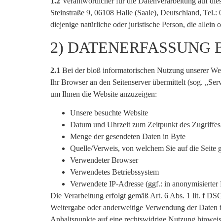
1.2
Verantwortlicher für die Datenverarbeitung auf d
Steinstraße 9, 06108 Halle (Saale), Deutschland, Tel.
diejenige natürliche oder juristische Person, die all
2) DATENERFASSUNG 
2.1
Bei der bloß informatorischen Nutzung unserer Webs
Ihr Browser an den Seitenserver übermittelt (sog. „Ser
um Ihnen die Website anzuzeigen:
Unsere besuchte Website
Datum und Uhrzeit zum Zeitpunkt des Zugriffes
Menge der gesendeten Daten in Byte
Quelle/Verweis, von welchem Sie auf die Seite 
Verwendeter Browser
Verwendetes Betriebssystem
Verwendete IP-Adresse (ggf.: in anonymisierter
Die Verarbeitung erfolgt gemäß Art. 6 Abs. 1 lit. f DS
Weitergabe oder anderweitige Verwendung der Daten find
Anhaltspunkte auf eine rechtswidrige Nutzung hinwei