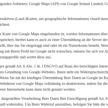
folgenden Anbieters: Google Maps (API) von Google Ireland Limited, 
eraktiven (Land-)Karten, um geographische Informationen visuell darz
chtert.
die Karte von Google Maps eingebunden ist, werden Informationen über 
speichert, hierbei kann es auch zu einer Übermittlung an die Server 
llt, über das Sie eingeloggt sind oder ob ein Nutzerkonto besteht. We
g mit Ihrem Profil bei Google nicht wünschen, müssen Sie sich vor Ak
tzungsprofile und wertet diese aus.
n gemäß Art. 6 Abs. 1 lit. f DSGVO auf Basis des berechtigten Intere
n Gestaltung von Google-Websites. Ihnen steht ein Widerspruchsrecht 
Wenn Sie mit der künftigen Übermittlung Ihrer Daten an Google im 
n Webdienst von Google Maps vollständig zu deaktivieren, indem Sie d
ser Internetseite kann dann nicht genutzt werden.
d dargestellten Verarbeitung Ihrer Daten Ihre Einwilligung gemäß Art. 
ukunft widerrufen. Um Ihren Widerruf auszuüben, befolgen Sie bitte die