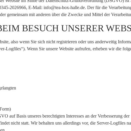
ieser Website im Sinne der Datenschutz-Grundverordnung (DSGVO) ist 
: 0345-2026966, E-Mail:
info@tea-box-halle.de
. Der für die Verarbeitu
ein oder gemeinsam mit anderen über die Zwecke und Mittel der Verarbei
BEIM BESUCH UNSERER WEBS
ite, also wenn Sie sich nicht registrieren oder uns anderweitig Inform
ver-Logfiles“). Wenn Sie unsere Website aufrufen, erheben wir die folge
gelangten
 Form)
GVO auf Basis unseres berechtigten Interesses an der Verbesserung der S
et nicht statt. Wir behalten uns allerdings vor, die Server-Logfiles na
sen.