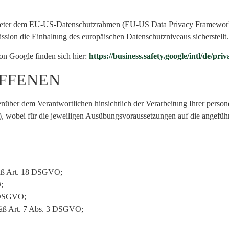
bieter dem EU-US-Datenschutzrahmen (EU-US Data Privacy Framework)
ion die Einhaltung des europäischen Datenschutzniveaus sicherstellt.
n Google finden sich hier:
https://business.safety.google
/intl
/de
/priv
OFFENEN
nüber dem Verantwortlichen hinsichtlich der Verarbeitung Ihrer pers
e), wobei für die jeweiligen Ausübungsvoraussetzungen auf die angefüh
mäß Art. 18 DSGVO;
;
0 DSGVO;
emäß Art. 7 Abs. 3 DSGVO;