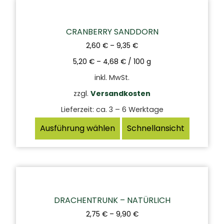
CRANBERRY SANDDORN
2,60
€
–
9,35
€
5,20
€
–
4,68
€
/
100
g
inkl. MwSt.
zzgl.
Versandkosten
Lieferzeit:
ca. 3 – 6 Werktage
Ausführung wählen
Schnellansicht
DRACHENTRUNK – NATÜRLICH
2,75
€
–
9,90
€