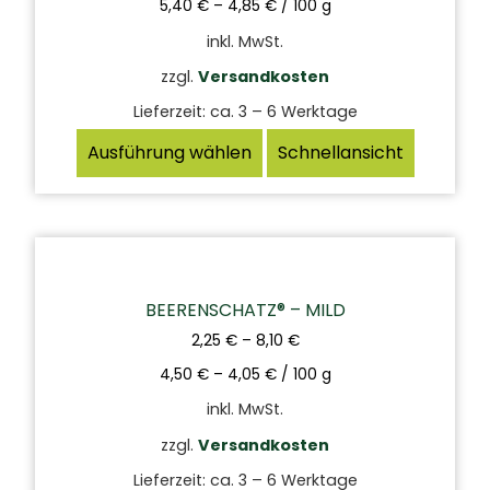
5,40
€
–
4,85
€
/
100
g
inkl. MwSt.
zzgl.
Versandkosten
Lieferzeit:
ca. 3 – 6 Werktage
Ausführung wählen
Schnellansicht
BEERENSCHATZ® – MILD
2,25
€
–
8,10
€
4,50
€
–
4,05
€
/
100
g
inkl. MwSt.
zzgl.
Versandkosten
Lieferzeit:
ca. 3 – 6 Werktage