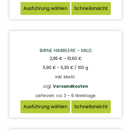
Ausführung wählen
Schnellansicht
BIRNE HIMBEERE – MILD
2,95
€
–
10,60
€
5,90
€
–
5,30
€
/
100
g
inkl. MwSt.
zzgl.
Versandkosten
Lieferzeit:
ca. 3 – 6 Werktage
Ausführung wählen
Schnellansicht