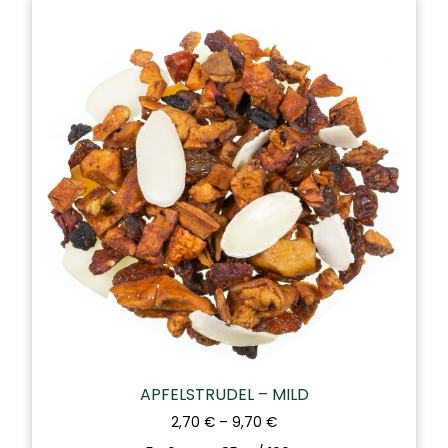
APFELSTRUDEL – MILD
2,70
€
–
9,70
€