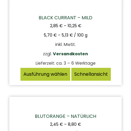
BLACK CURRANT – MILD
2,85
€
–
10,25
€
5,70
€
–
5,13
€
/
100
g
inkl. MwSt.
zzgl.
Versandkosten
Lieferzeit:
ca. 3 – 6 Werktage
Ausführung wählen
Schnellansicht
BLUTORANGE – NATÜRLICH
2,45
€
–
8,80
€