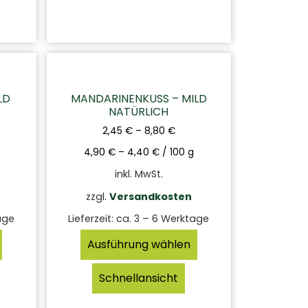
LD
MANDARINENKUSS – MILD
NATÜRLICH
2,45
€
–
8,80
€
4,90
€
–
4,40
€
/
100
g
inkl. MwSt.
zzgl.
Versandkosten
age
Lieferzeit:
ca. 3 – 6 Werktage
Ausführung wählen
Schnellansicht