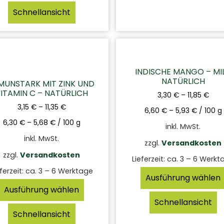
Schnellansicht
INDISCHE MANGO – MI
NATÜRLICH
MUNSTARK MIT ZINK UND
ITAMIN C – NATÜRLICH
3,30
€
–
11,85
€
3,15
€
–
11,35
€
6,60
€
–
5,93
€
/
100
g
6,30
€
–
5,68
€
/
100
g
inkl. MwSt.
inkl. MwSt.
zzgl.
Versandkosten
zzgl.
Versandkosten
Lieferzeit:
ca. 3 – 6 Werkt
ferzeit:
ca. 3 – 6 Werktage
Ausführung wählen
Ausführung wählen
Schnellansicht
Schnellansicht