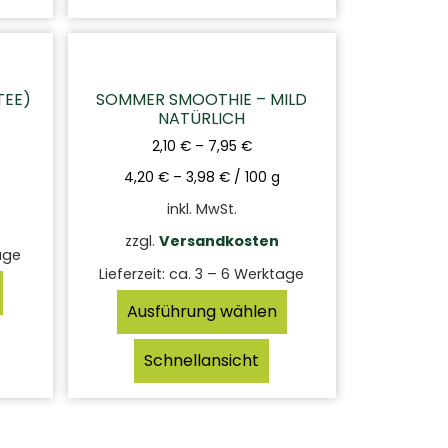
TEE)
SOMMER SMOOTHIE – MILD
NATÜRLICH
2,10
€
–
7,95
€
4,20
€
–
3,98
€
/
100
g
inkl. MwSt.
zzgl.
Versandkosten
age
Lieferzeit:
ca. 3 – 6 Werktage
Ausführung wählen
Schnellansicht