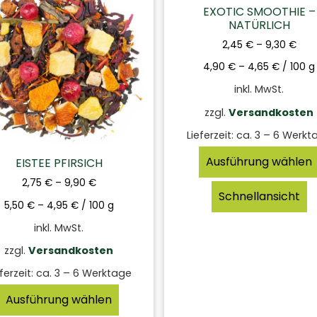
EXOTIC SMOOTHIE –
NATÜRLICH
2,45
€
–
9,30
€
4,90
€
–
4,65
€
/
100
g
inkl. MwSt.
zzgl.
Versandkosten
Lieferzeit:
ca. 3 – 6 Werkt
Ausführung wählen
EISTEE PFIRSICH
2,75
€
–
9,90
€
Schnellansicht
5,50
€
–
4,95
€
/
100
g
inkl. MwSt.
zzgl.
Versandkosten
ferzeit:
ca. 3 – 6 Werktage
Ausführung wählen