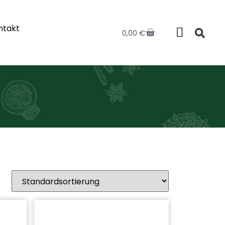
ntakt
0,00
€