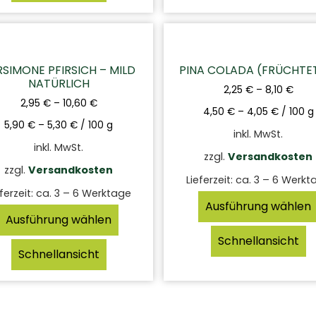
RSIMONE PFIRSICH – MILD
PINA COLADA (FRÜCHTE
NATÜRLICH
2,25
€
–
8,10
€
2,95
€
–
10,60
€
4,50
€
–
4,05
€
/
100
g
5,90
€
–
5,30
€
/
100
g
inkl. MwSt.
inkl. MwSt.
zzgl.
Versandkosten
zzgl.
Versandkosten
Lieferzeit:
ca. 3 – 6 Werkt
ferzeit:
ca. 3 – 6 Werktage
Ausführung wählen
Ausführung wählen
Schnellansicht
Schnellansicht