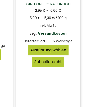
GIN TONIC – NATÜRLICH
2,95
€
–
10,60
€
5,90
€
–
5,30
€
/
100
g
inkl. MwSt.
zzgl.
Versandkosten
Lieferzeit:
ca. 3 – 6 Werktage
age
Ausführung wählen
Schnellansicht