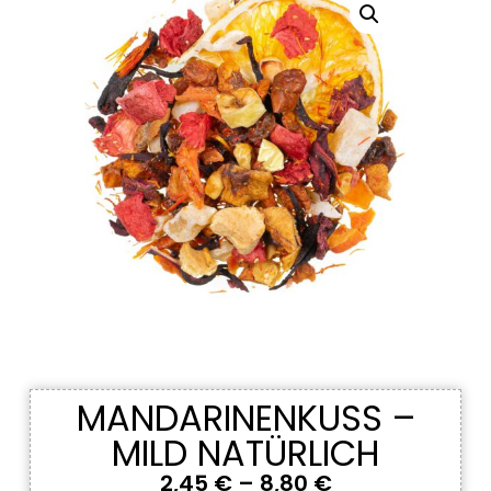
MANDARINENKUSS –
MILD NATÜRLICH
2,45
€
–
8,80
€