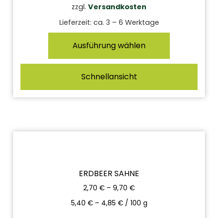
zzgl.
Versandkosten
Lieferzeit:
ca. 3 – 6 Werktage
Ausführung wählen
Schnellansicht
ERDBEER SAHNE
2,70
€
–
9,70
€
5,40
€
–
4,85
€
/
100
g