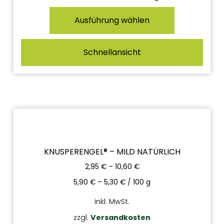
Ausführung wählen
Schnellansicht
KNUSPERENGEL® – MILD NATÜRLICH
2,95
€
–
10,60
€
5,90
€
–
5,30
€
/
100
g
inkl. MwSt.
zzgl.
Versandkosten