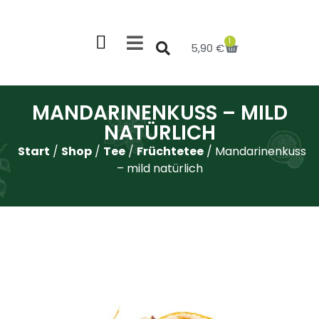
1
5,90
€
MANDARINENKUSS – MILD
NATÜRLICH
Start
/
Shop
/
Tee
/
Früchtetee
/ Mandarinenkuss
– mild natürlich