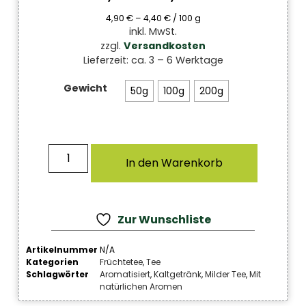
4,90
€
–
4,40
€
/
100
g
inkl. MwSt.
zzgl.
Versandkosten
Lieferzeit:
ca. 3 – 6 Werktage
Gewicht
50g
100g
200g
In den Warenkorb
Zur Wunschliste
Artikelnummer
N/A
Kategorien
Früchtetee
,
Tee
Schlagwörter
Aromatisiert
,
Kaltgetränk
,
Milder Tee
,
Mit
natürlichen Aromen