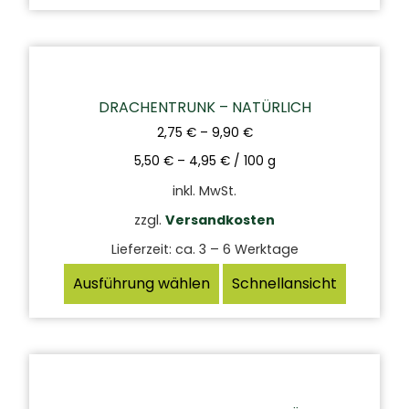
DRACHENTRUNK – NATÜRLICH
2,75
€
–
9,90
€
5,50
€
–
4,95
€
/
100
g
inkl. MwSt.
zzgl.
Versandkosten
Lieferzeit:
ca. 3 – 6 Werktage
Ausführung wählen
Schnellansicht