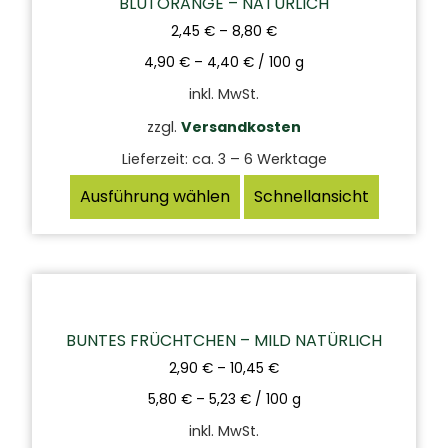
BLUTORANGE – NATÜRLICH
2,45
€
–
8,80
€
4,90
€
–
4,40
€
/
100
g
inkl. MwSt.
zzgl.
Versandkosten
Lieferzeit:
ca. 3 – 6 Werktage
Ausführung wählen
Schnellansicht
BUNTES FRÜCHTCHEN – MILD NATÜRLICH
2,90
€
–
10,45
€
5,80
€
–
5,23
€
/
100
g
inkl. MwSt.