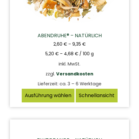
ABENDRUHE® – NATÜRLICH
2,60
€
–
9,35
€
5,20
€
–
4,68
€
/
100
g
inkl. MwSt.
zzgl.
Versandkosten
Lieferzeit:
ca. 3 – 6 Werktage
Ausführung wählen
Schnellansicht