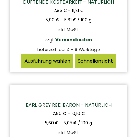
DUFTENDE KOSTBARKEIT – NATÜRLICH
2,95
€
–
11,21
€
5,90
€
–
5,61
€
/
100
g
inkl. MwSt.
zzgl.
Versandkosten
Lieferzeit:
ca. 3 – 6 Werktage
Ausführung wählen
Schnellansicht
EARL GREY RED BARON – NATÜRLICH
2,80
€
–
10,10
€
5,60
€
–
5,05
€
/
100
g
inkl. MwSt.