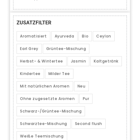
ZUSATZFILTER
Aromatisiert
Ayurveda
Bio
Ceylon
Earl Grey
Grüntee-Mischung
Herbst- & Wintertee
Jasmin
Kaltgetränk
Kindertee
Milder Tee
Mit natürlichen Aromen
Neu
Ohne zugesetzte Aromen
Pur
Schwarz-/Grüntee-Mischung
Schwarztee-Mischung
Second flush
Weiße Teemischung