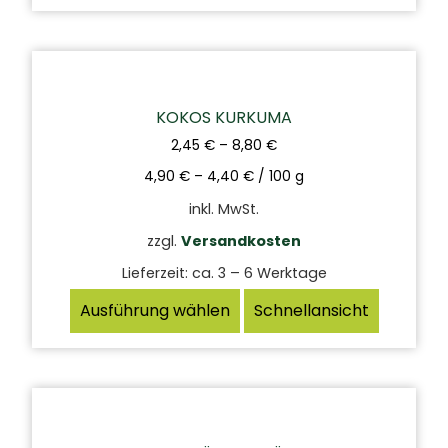
KOKOS KURKUMA
2,45
€
–
8,80
€
4,90
€
–
4,40
€
/
100
g
inkl. MwSt.
zzgl.
Versandkosten
Lieferzeit:
ca. 3 – 6 Werktage
Ausführung wählen
Schnellansicht