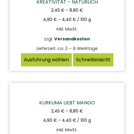
KREATIVITÄT – NATÜRLICH
2,45
€
–
8,80
€
4,90
€
–
4,40
€
/
100
g
inkl. MwSt.
zzgl.
Versandkosten
Lieferzeit:
ca. 3 – 6 Werktage
Ausführung wählen
Schnellansicht
KURKUMA LIEBT MANGO
2,45
€
–
8,80
€
4,90
€
–
4,40
€
/
100
g
inkl. MwSt.