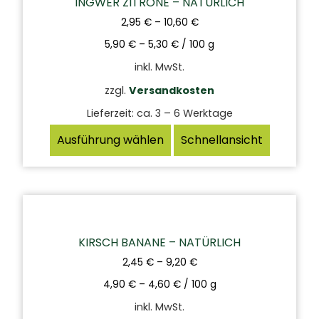
INGWER ZITRONE – NATÜRLICH
2,95
€
–
10,60
€
5,90
€
–
5,30
€
/
100
g
inkl. MwSt.
zzgl.
Versandkosten
Lieferzeit:
ca. 3 – 6 Werktage
Ausführung wählen
Schnellansicht
KIRSCH BANANE – NATÜRLICH
2,45
€
–
9,20
€
4,90
€
–
4,60
€
/
100
g
inkl. MwSt.