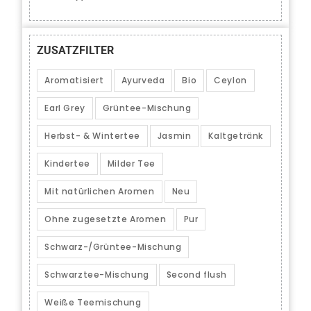
ZUSATZFILTER
Aromatisiert
Ayurveda
Bio
Ceylon
Earl Grey
Grüntee-Mischung
Herbst- & Wintertee
Jasmin
Kaltgetränk
Kindertee
Milder Tee
Mit natürlichen Aromen
Neu
Ohne zugesetzte Aromen
Pur
Schwarz-/Grüntee-Mischung
Schwarztee-Mischung
Second flush
Weiße Teemischung