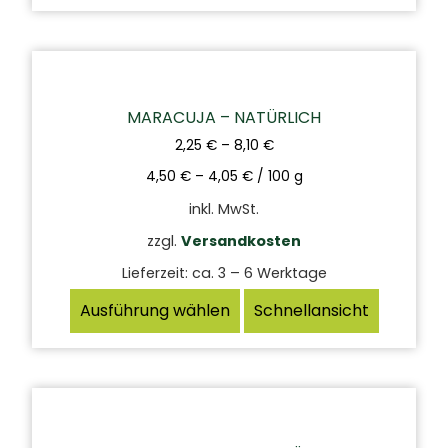
MARACUJA – NATÜRLICH
2,25
€
–
8,10
€
4,50
€
–
4,05
€
/
100
g
inkl. MwSt.
zzgl.
Versandkosten
Lieferzeit:
ca. 3 – 6 Werktage
Ausführung wählen
Schnellansicht