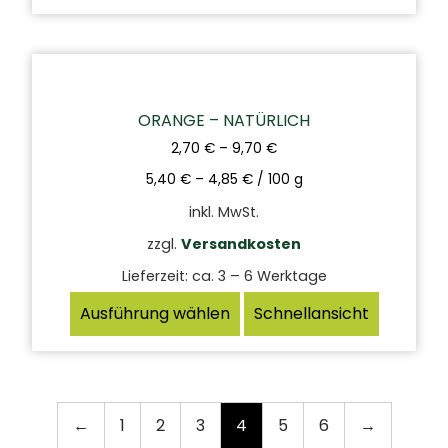
ORANGE – NATÜRLICH
2,70
€
–
9,70
€
5,40
€
–
4,85
€
/
100
g
inkl. MwSt.
zzgl.
Versandkosten
Lieferzeit:
ca. 3 – 6 Werktage
Ausführung wählen
Schnellansicht
←
1
2
3
4
5
6
→