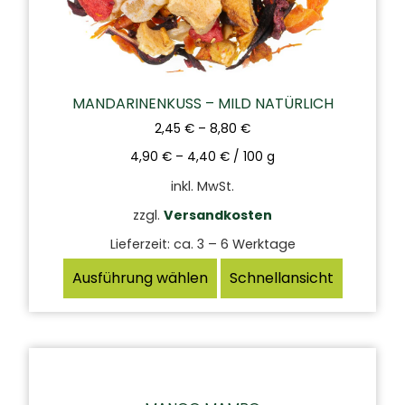
MANDARINENKUSS – MILD NATÜRLICH
2,45
€
–
8,80
€
4,90
€
–
4,40
€
/
100
g
inkl. MwSt.
zzgl.
Versandkosten
Lieferzeit:
ca. 3 – 6 Werktage
Ausführung wählen
Schnellansicht