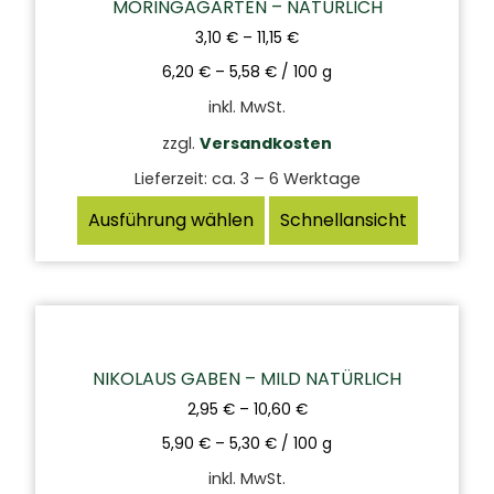
MORINGAGARTEN – NATÜRLICH
3,10
€
–
11,15
€
6,20
€
–
5,58
€
/
100
g
inkl. MwSt.
zzgl.
Versandkosten
Lieferzeit:
ca. 3 – 6 Werktage
Ausführung wählen
Schnellansicht
NIKOLAUS GABEN – MILD NATÜRLICH
2,95
€
–
10,60
€
5,90
€
–
5,30
€
/
100
g
inkl. MwSt.