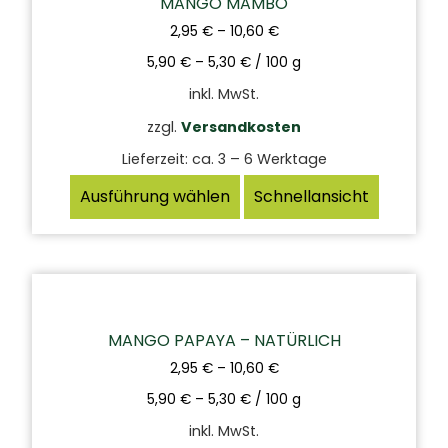
MANGO MAMBO
2,95
€
–
10,60
€
5,90
€
–
5,30
€
/
100
g
inkl. MwSt.
zzgl.
Versandkosten
Lieferzeit:
ca. 3 – 6 Werktage
Ausführung wählen
Schnellansicht
MANGO PAPAYA – NATÜRLICH
2,95
€
–
10,60
€
5,90
€
–
5,30
€
/
100
g
inkl. MwSt.