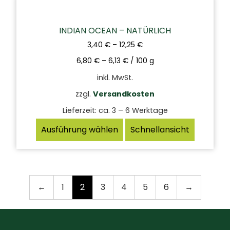
INDIAN OCEAN – NATÜRLICH
3,40
€
–
12,25
€
6,80
€
–
6,13
€
/
100
g
inkl. MwSt.
zzgl.
Versandkosten
Lieferzeit:
ca. 3 – 6 Werktage
Ausführung wählen
Schnellansicht
←
1
2
3
4
5
6
→