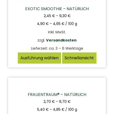
EXOTIC SMOOTHIE – NATÜRLICH
2,45
€
–
9,30
€
4,90
€
–
4,65
€
/
100
g
inkl. MwSt.
zzgl.
Versandkosten
Lieferzeit:
ca. 3 – 6 Werktage
Ausführung wählen
Schnellansicht
FRAUENTRAUM® – NATÜRLICH
2,70
€
–
9,70
€
5,40
€
–
4,85
€
/
100
g