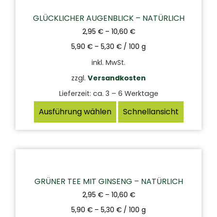
GLÜCKLICHER AUGENBLICK – NATÜRLICH
2,95
€
–
10,60
€
5,90
€
–
5,30
€
/
100
g
inkl. MwSt.
zzgl.
Versandkosten
Lieferzeit:
ca. 3 – 6 Werktage
Ausführung wählen
Schnellansicht
GRÜNER TEE MIT GINSENG – NATÜRLICH
2,95
€
–
10,60
€
5,90
€
–
5,30
€
/
100
g