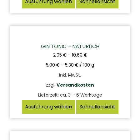
Ausführung wählen
Schnellansicht
GIN TONIC – NATÜRLICH
2,95
€
–
10,60
€
5,90
€
–
5,30
€
/
100
g
inkl. MwSt.
zzgl.
Versandkosten
Lieferzeit:
ca. 3 – 6 Werktage
Ausführung wählen
Schnellansicht