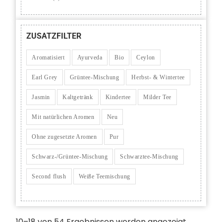
ZUSATZFILTER
Aromatisiert
Ayurveda
Bio
Ceylon
Earl Grey
Grüntee-Mischung
Herbst- & Wintertee
Jasmin
Kaltgetränk
Kindertee
Milder Tee
Mit natürlichen Aromen
Neu
Ohne zugesetzte Aromen
Pur
Schwarz-/Grüntee-Mischung
Schwarztee-Mischung
Second flush
Weiße Teemischung
10–18 von 54 Ergebnissen werden angezeigt