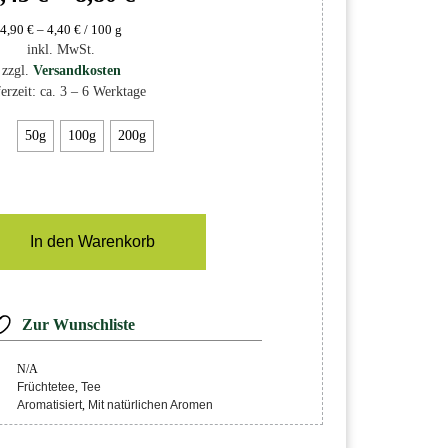
4,90
€
–
4,40
€
/
100
g
inkl. MwSt.
zzgl.
Versandkosten
erzeit:
ca. 3 – 6 Werktage
50g
100g
200g
In den Warenkorb
Zur Wunschliste
N/A
Früchtetee
,
Tee
Aromatisiert
,
Mit natürlichen Aromen