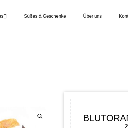
es
Süßes & Geschenke
Über uns
Kont
BLUTORANGE – NATÜRLICH
Start
/
Shop
/
Tee
/
Früchtetee
/ Blutorange – natürlich
BLUTORA
2