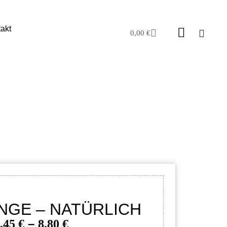
akt
0,00
€
NGE – NATÜRLICH
–
,45
€
8,80
€