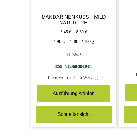
MANDARINENKUSS – MILD
NATÜRLICH
2,45
€
–
8,80
€
4,90
€
–
4,40
€
/
100
g
inkl. MwSt.
zzgl.
Versandkosten
Lieferzeit:
ca. 3 – 6 Werktage
Ausführung wählen
Schnellansicht