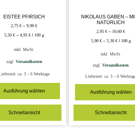
EISTEE PFIRSICH
NIKOLAUS GABEN – MI
NATÜRLICH
2,75
€
–
9,90
€
2,95
€
–
10,60
€
5,50
€
–
4,95
€
/
100
g
5,90
€
–
5,30
€
/
100
g
inkl. MwSt.
inkl. MwSt.
zzgl.
Versandkosten
zzgl.
Versandkosten
Lieferzeit:
ca. 3 – 6 Werktage
Lieferzeit:
ca. 3 – 6 Werktag
Ausführung wählen
Ausführung wählen
Schnellansicht
Schnellansicht