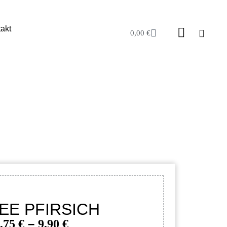
akt
0,00
€
EE PFIRSICH
–
,75
€
9,90
€