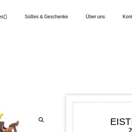
es
Süßes & Geschenke
Über uns
Kont
EISTEE PFIRSICH
Start
/
Shop
/
Tee
/
Früchtetee
/ Eistee Pfirsich
EIST
2