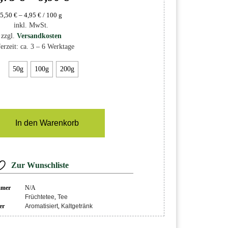
5,50
€
–
4,95
€
/
100
g
inkl. MwSt.
zzgl.
Versandkosten
erzeit:
ca. 3 – 6 Werktage
50g
100g
200g
In den Warenkorb
Zur Wunschliste
mmer
N/A
Früchtetee
,
Tee
er
Aromatisiert
,
Kaltgetränk