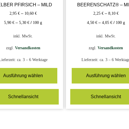
LBER PFIRSICH – MILD
BEERENSCHATZ® – MI
2,95
€
–
10,60
€
2,25
€
–
8,10
€
5,90
€
–
5,30
€
/
100
g
4,50
€
–
4,05
€
/
100
g
inkl. MwSt.
inkl. MwSt.
zzgl.
Versandkosten
zzgl.
Versandkosten
Lieferzeit:
ca. 3 – 6 Werktage
Lieferzeit:
ca. 3 – 6 Werktag
Ausführung wählen
Ausführung wählen
Schnellansicht
Schnellansicht