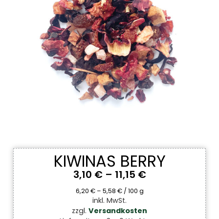
KIWINAS BERRY
3,10
€
–
11,15
€
6,20
€
–
5,58
€
/
100
g
inkl. MwSt.
zzgl.
Versandkosten