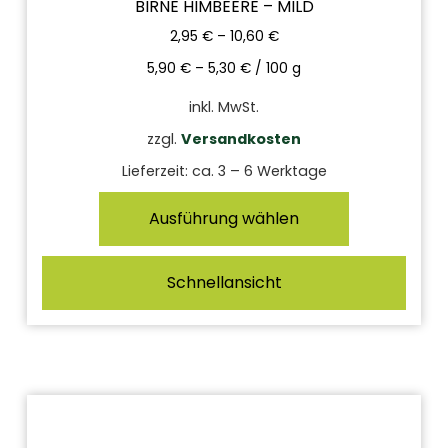
BIRNE HIMBEERE – MILD
2,95
€
–
10,60
€
5,90
€
–
5,30
€
/
100
g
inkl. MwSt.
zzgl.
Versandkosten
Lieferzeit:
ca. 3 – 6 Werktage
Ausführung wählen
Schnellansicht