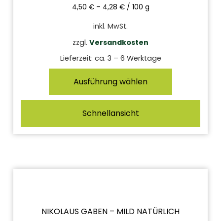
4,50
€
–
4,28
€
/
100
g
inkl. MwSt.
zzgl.
Versandkosten
Lieferzeit:
ca. 3 – 6 Werktage
Ausführung wählen
Schnellansicht
NIKOLAUS GABEN – MILD NATÜRLICH