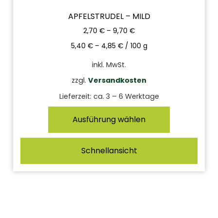
APFELSTRUDEL – MILD
2,70
€
–
9,70
€
5,40
€
–
4,85
€
/
100
g
inkl. MwSt.
zzgl.
Versandkosten
Lieferzeit:
ca. 3 – 6 Werktage
Ausführung wählen
Schnellansicht