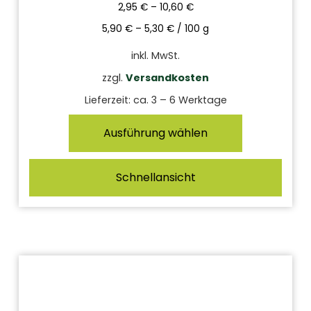
2,95
€
–
10,60
€
5,90
€
–
5,30
€
/
100
g
inkl. MwSt.
zzgl.
Versandkosten
Lieferzeit:
ca. 3 – 6 Werktage
Ausführung wählen
Schnellansicht