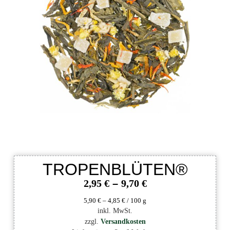
TROPENBLÜTEN®
2,95
€
–
9,70
€
5,90
€
–
4,85
€
/
100
g
inkl. MwSt.
zzgl.
Versandkosten