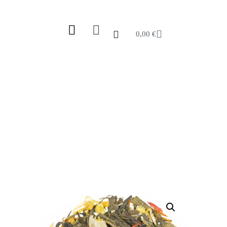
0,00
€
TROPENBLÜTEN®
Start
/
Shop
/
Tee
/
Grüntee
/
China
/ Tropenblüten®