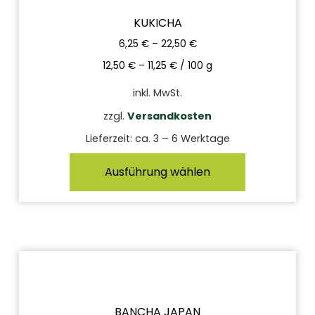
KUKICHA
6,25
€
–
22,50
€
12,50
€
–
11,25
€
/
100
g
inkl. MwSt.
zzgl.
Versandkosten
Lieferzeit:
ca. 3 – 6 Werktage
Ausführung wählen
BANCHA JAPAN