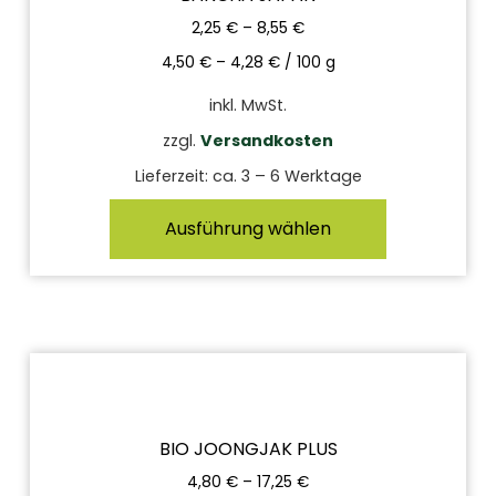
2,25
€
–
8,55
€
4,50
€
–
4,28
€
/
100
g
inkl. MwSt.
zzgl.
Versandkosten
Lieferzeit:
ca. 3 – 6 Werktage
Ausführung wählen
BIO JOONGJAK PLUS
4,80
€
–
17,25
€