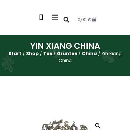
0,00
€
YIN XIANG CHINA
Start
/
Shop
/
Tee
/
Grüntee
/
China
/ Yin Xiang
China