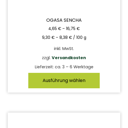
OGASA SENCHA
4,65
€
–
16,75
€
9,30
€
–
8,38
€
/
100
g
inkl. MwSt.
zzgl.
Versandkosten
Lieferzeit:
ca. 3 – 6 Werktage
Ausführung wählen