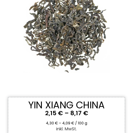
YIN XIANG CHINA
2,15
€
–
8,17
€
4,30
€
–
4,09
€
/
100
g
inkl. MwSt.