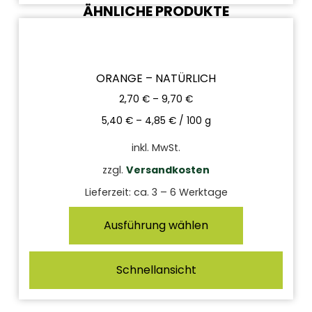
ÄHNLICHE PRODUKTE
ORANGE – NATÜRLICH
2,70
€
–
9,70
€
5,40
€
–
4,85
€
/
100
g
inkl. MwSt.
zzgl.
Versandkosten
Lieferzeit:
ca. 3 – 6 Werktage
Ausführung wählen
Schnellansicht