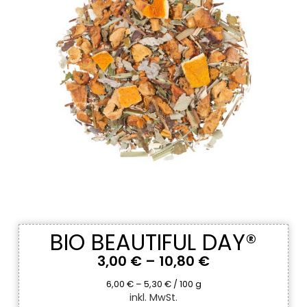
BIO BEAUTIFUL DAY®
3,00
€
–
10,80
€
6,00
€
–
5,30
€
/
100
g
inkl. MwSt.