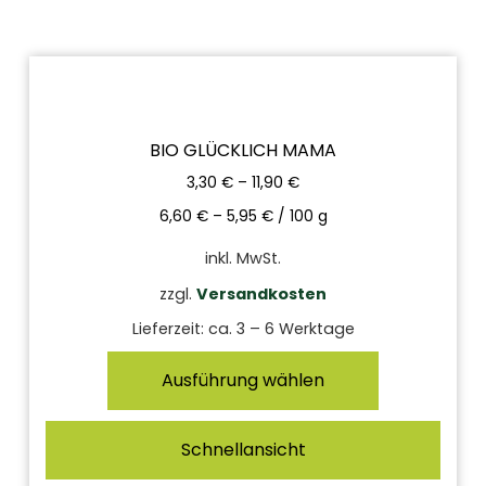
BIO GLÜCKLICH MAMA
3,30
€
–
11,90
€
6,60
€
–
5,95
€
/
100
g
inkl. MwSt.
zzgl.
Versandkosten
Lieferzeit:
ca. 3 – 6 Werktage
Ausführung wählen
Schnellansicht