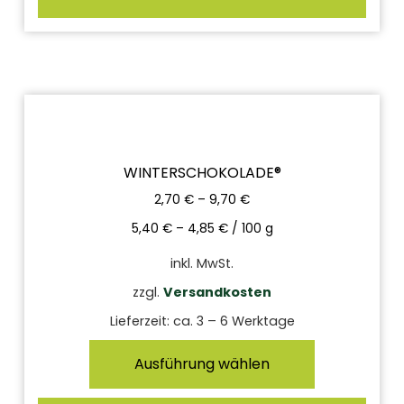
WINTERSCHOKOLADE®
2,70
€
–
9,70
€
5,40
€
–
4,85
€
/
100
g
inkl. MwSt.
zzgl.
Versandkosten
Lieferzeit:
ca. 3 – 6 Werktage
Ausführung wählen