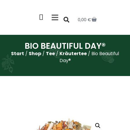
0,00
€
BIO BEAUTIFUL DAY®
Start
/
Shop
/
Tee
/
Kräutertee
/ Bio Beautiful
Day®