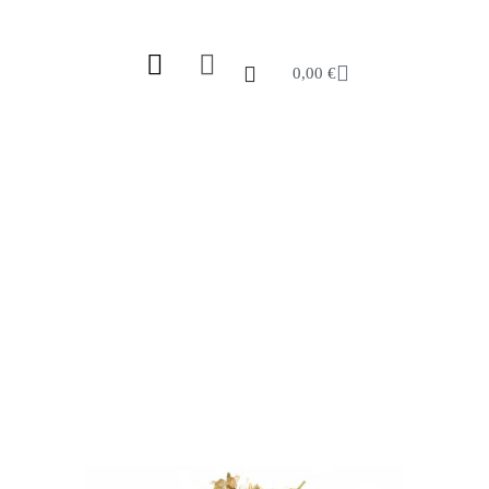
0,00
€
BIO KAMILLENBLÜTEN
GANZ
Start
/
Shop
/
Tee
/
Kräutertee
/ Bio Kamillenblüten
ganz