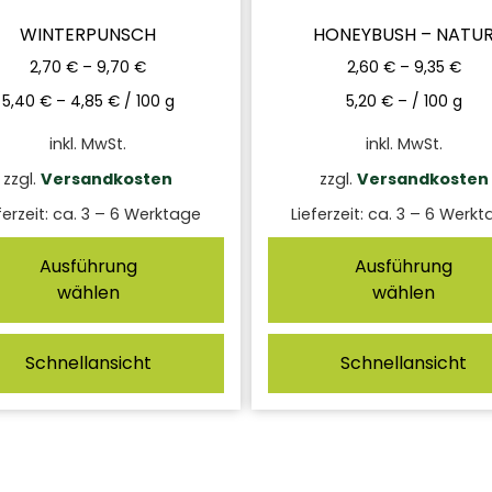
WINTERPUNSCH
HONEYBUSH – NATU
2,70
€
–
9,70
€
2,60
€
–
9,35
€
5,40
€
–
4,85
€
/
100
g
5,20
€
– /
100
g
inkl. MwSt.
inkl. MwSt.
zzgl.
Versandkosten
zzgl.
Versandkosten
ferzeit:
ca. 3 – 6 Werktage
Lieferzeit:
ca. 3 – 6 Werkt
Ausführung
Ausführung
wählen
wählen
Schnellansicht
Schnellansicht