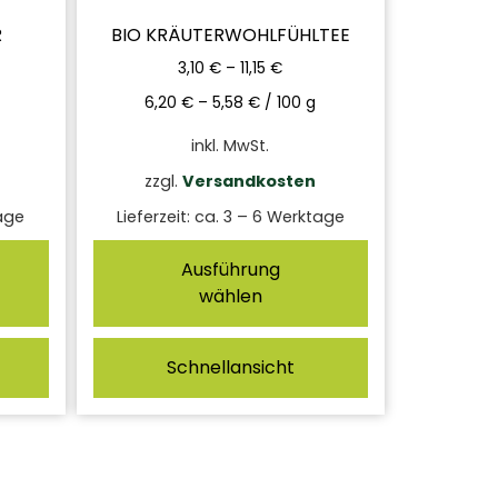
R
BIO KRÄUTERWOHLFÜHLTEE
3,10
€
–
11,15
€
6,20
€
–
5,58
€
/
100
g
inkl. MwSt.
zzgl.
Versandkosten
age
Lieferzeit:
ca. 3 – 6 Werktage
Ausführung
wählen
Schnellansicht