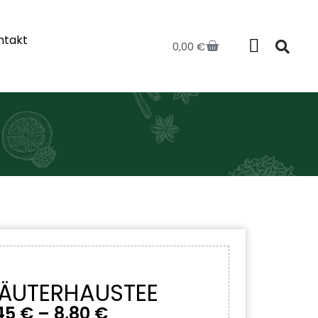
ntakt
0,00
€
RÄUTERHAUSTEE
45
€
–
8,80
€