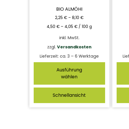
BIO ALMÖHI
2,25
€
–
8,10
€
4,50
€
–
4,05
€
/
100
g
inkl. MwSt.
zzgl.
Versandkosten
Lieferzeit:
ca. 3 – 6 Werktage
Lie
Ausführung
wählen
Schnellansicht