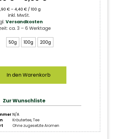
,90
€
–
4,40
€
/
100
g
inkl. MwSt.
gl.
Versandkosten
zeit:
ca. 3 – 6 Werktage
50g
100g
200g
In den Warenkorb
Zur Wunschliste
ummer
N/A
en
Kräutertee
,
Tee
rt
Ohne zugesetzte Aromen