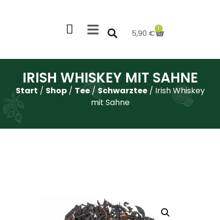
1
5,90
€
IRISH WHISKEY MIT SAHNE
Start
/
Shop
/
Tee
/
Schwarztee
/ Irish Whiskey
mit Sahne