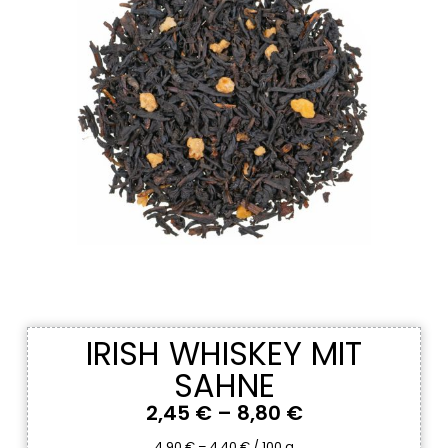
IRISH WHISKEY MIT
SAHNE
2,45
€
–
8,80
€
4,90
€
–
4,40
€
/
100
g