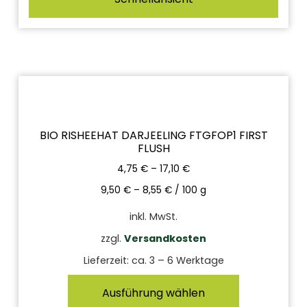
BIO RISHEEHAT DARJEELING FTGFOP1 FIRST
FLUSH
4,75
€
–
17,10
€
9,50
€
–
8,55
€
/
100
g
inkl. MwSt.
zzgl.
Versandkosten
Lieferzeit:
ca. 3 – 6 Werktage
Ausführung wählen