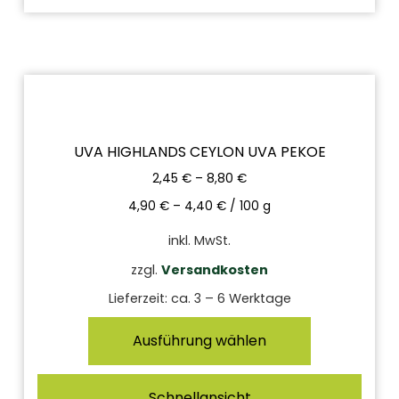
UVA HIGHLANDS CEYLON UVA PEKOE
2,45
€
–
8,80
€
4,90
€
–
4,40
€
/
100
g
inkl. MwSt.
zzgl.
Versandkosten
Lieferzeit:
ca. 3 – 6 Werktage
Ausführung wählen
Schnellansicht