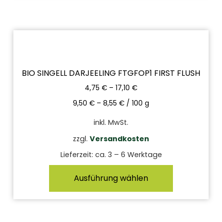
BIO SINGELL DARJEELING FTGFOP1 FIRST FLUSH
4,75
€
–
17,10
€
9,50
€
–
8,55
€
/
100
g
inkl. MwSt.
zzgl.
Versandkosten
Lieferzeit:
ca. 3 – 6 Werktage
Ausführung wählen