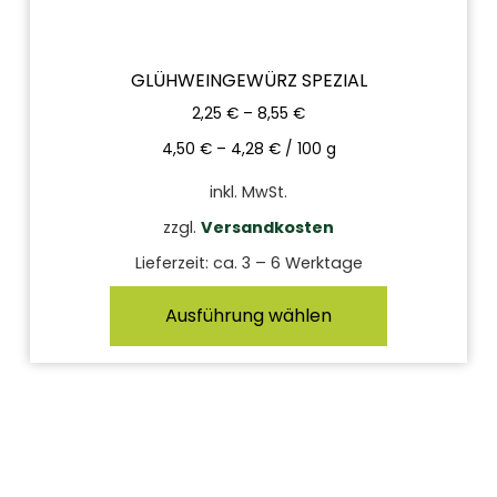
GLÜHWEINGEWÜRZ SPEZIAL
2,25
€
–
8,55
€
4,50
€
–
4,28
€
/
100
g
inkl. MwSt.
zzgl.
Versandkosten
Lieferzeit:
ca. 3 – 6 Werktage
Ausführung wählen