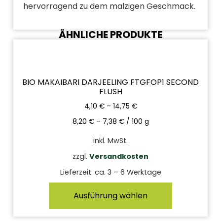
hervorragend zu dem malzigen Geschmack.
ÄHNLICHE PRODUKTE
BIO MAKAIBARI DARJEELING FTGFOP1 SECOND
FLUSH
4,10
€
–
14,75
€
8,20
€
–
7,38
€
/
100
g
inkl. MwSt.
zzgl.
Versandkosten
Lieferzeit:
ca. 3 – 6 Werktage
Ausführung wählen