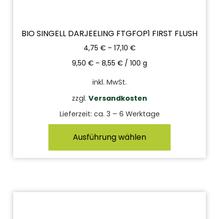
BIO SINGELL DARJEELING FTGFOP1 FIRST FLUSH
4,75
€
–
17,10
€
9,50
€
–
8,55
€
/
100
g
inkl. MwSt.
zzgl.
Versandkosten
Lieferzeit:
ca. 3 – 6 Werktage
Ausführung wählen