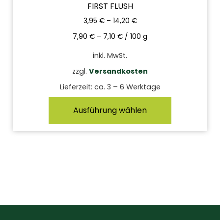
FIRST FLUSH
3,95
€
–
14,20
€
7,90
€
–
7,10
€
/
100
g
inkl. MwSt.
zzgl.
Versandkosten
Lieferzeit:
ca. 3 – 6 Werktage
Ausführung wählen