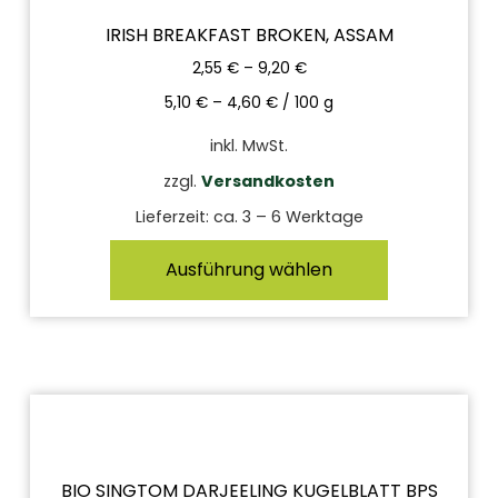
IRISH BREAKFAST BROKEN, ASSAM
2,55
€
–
9,20
€
5,10
€
–
4,60
€
/
100
g
inkl. MwSt.
zzgl.
Versandkosten
Lieferzeit:
ca. 3 – 6 Werktage
Ausführung wählen
BIO SINGTOM DARJEELING KUGELBLATT BPS