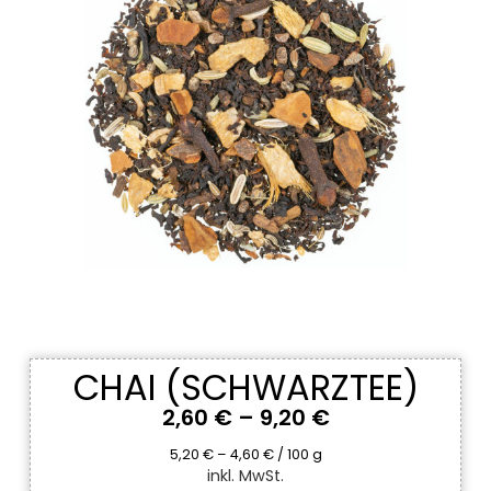
CHAI (SCHWARZTEE)
2,60
€
–
9,20
€
5,20
€
–
4,60
€
/
100
g
inkl. MwSt.