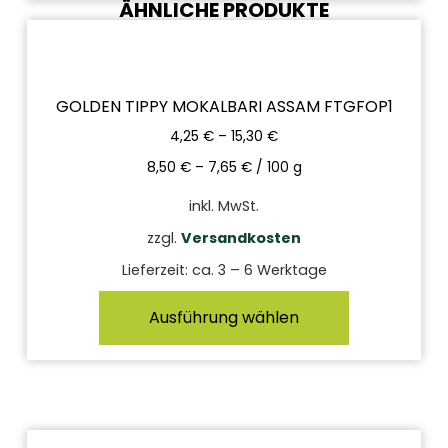
ÄHNLICHE PRODUKTE
GOLDEN TIPPY MOKALBARI ASSAM FTGFOP1
4,25
€
–
15,30
€
8,50
€
–
7,65
€
/
100
g
inkl. MwSt.
zzgl.
Versandkosten
Lieferzeit:
ca. 3 – 6 Werktage
Ausführung wählen