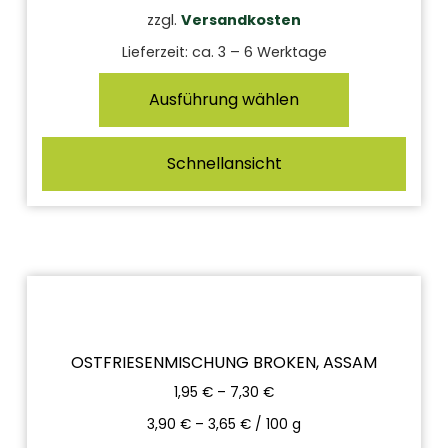
zzgl.
Versandkosten
Lieferzeit:
ca. 3 – 6 Werktage
Ausführung wählen
Schnellansicht
OSTFRIESENMISCHUNG BROKEN, ASSAM
1,95
€
–
7,30
€
3,90
€
–
3,65
€
/
100
g