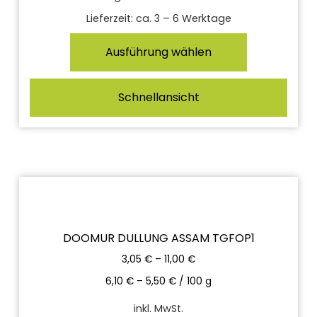
Lieferzeit:
ca. 3 – 6 Werktage
Ausführung wählen
Schnellansicht
DOOMUR DULLUNG ASSAM TGFOP1
3,05
€
–
11,00
€
6,10
€
–
5,50
€
/
100
g
inkl. MwSt.