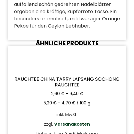
auffallend schön gedrehten Nadelblätter
ergeben eine kräftige, kupferrote Tasse. Ein
besonders aromatisch, mild würziger Orange
Pekoe für den Ceylon Liebhaber.
ÄHNLICHE PRODUKTE
RAUCHTEE CHINA TARRY LAPSANG SOCHONG
RAUCHTEE
2,60
€
–
9,40
€
5,20
€
–
4,70
€
/
100
g
inkl. MwSt.
zzgl.
Versandkosten
Lieferzeit:
ca. 3 – 6 Werktage