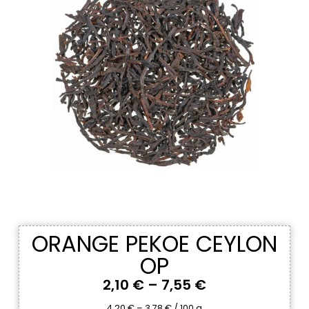
ORANGE PEKOE CEYLON
OP
2,10
€
–
7,55
€
4,20
€
–
3,78
€
/
100
g