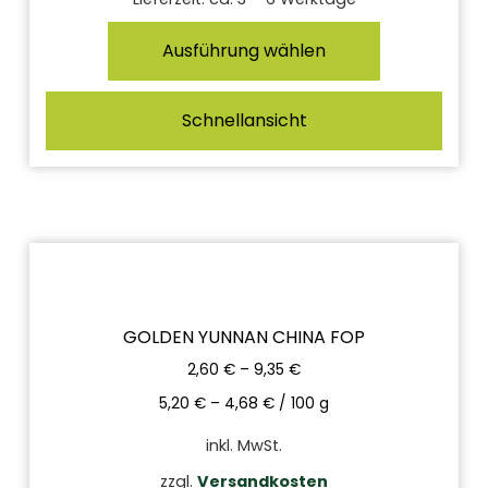
Ausführung wählen
Schnellansicht
GOLDEN YUNNAN CHINA FOP
2,60
€
–
9,35
€
5,20
€
–
4,68
€
/
100
g
inkl. MwSt.
zzgl.
Versandkosten