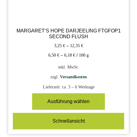
MARGARET‘S HOPE DARJEELING FTGFOP1
SECOND FLUSH
3,25
€
–
12,35
€
6,50
€
–
6,18
€
/
100
g
inkl. MwSt.
zzgl.
Versandkosten
Lieferzeit:
ca. 3 – 6 Werktage
Ausführung wählen
Schnellansicht