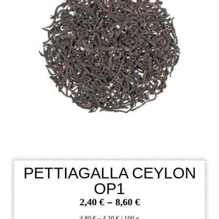
PETTIAGALLA CEYLON
OP1
2,40
€
–
8,60
€
4,80
€
–
4,30
€
/
100
g