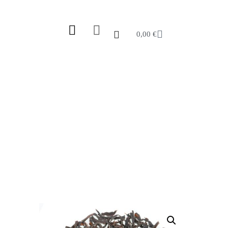
0,00
€
PETTIAGALLA CEYLON OP1
Start
/
Shop
/
Tee
/
Schwarztee
/
Sri Lanka
(Ceylon)
/ Pettiagalla Ceylon OP1