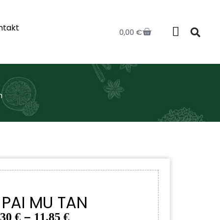
ntakt
0,00
€
n
 PAI MU TAN
–
,30
€
11,85
€