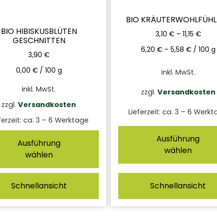
BIO KRÄUTERWOHLFÜHL
BIO HIBISKUSBLÜTEN
3,10
€
–
11,15
€
GESCHNITTEN
6,20
€
–
5,58
€
/
100
g
3,90
€
0,00
€
/
100
g
inkl. MwSt.
inkl. MwSt.
zzgl.
Versandkosten
zzgl.
Versandkosten
Lieferzeit:
ca. 3 – 6 Werkt
ferzeit:
ca. 3 – 6 Werktage
Ausführung
Ausführung
wählen
wählen
Schnellansicht
Schnellansicht