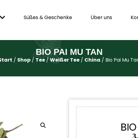
Süßes & Geschenke
Über uns
Ko
BIO PAI MU TAN
Start
/
Shop
/
Tee
/
Weißer Tee
/
China
/ Bio Pai Mu Ta
BIO
3