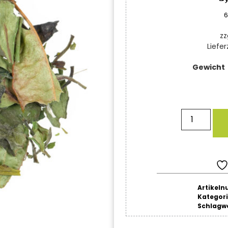
6
zz
Liefer
Gewicht
Artikel
Kategor
Schlagw