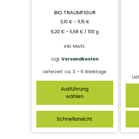
BIO TRAUMFIGUR
3,10
€
–
11,15
€
6,20
€
–
5,58
€
/
100
g
inkl. MwSt.
zzgl.
Versandkosten
Lieferzeit:
ca. 3 – 6 Werktage
Lie
Ausführung
wählen
Schnellansicht