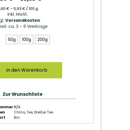
,60
€
–
5,93
€
/
100
g
inkl. MwSt.
gl.
Versandkosten
zeit:
ca. 3 – 6 Werktage
50g
100g
200g
In den Warenkorb
Zur Wunschliste
nummer
N/A
ien
China
,
Tee
,
Weißer Tee
ort
Bio