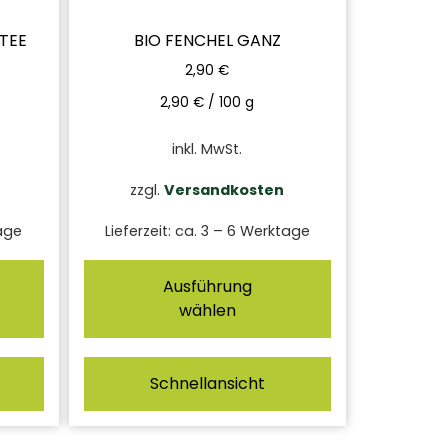
TEE
BIO FENCHEL GANZ
2,90
€
2,90
€
/
100
g
inkl. MwSt.
zzgl.
Versandkosten
age
Lieferzeit:
ca. 3 – 6 Werktage
Ausführung
wählen
Schnellansicht