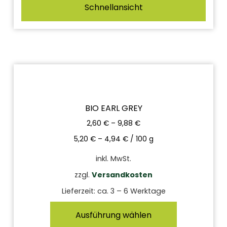
Schnellansicht
BIO EARL GREY
2,60
€
–
9,88
€
5,20
€
–
4,94
€
/
100
g
inkl. MwSt.
zzgl.
Versandkosten
Lieferzeit:
ca. 3 – 6 Werktage
Ausführung wählen