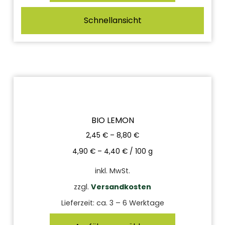
Schnellansicht
BIO LEMON
2,45
€
–
8,80
€
4,90
€
–
4,40
€
/
100
g
inkl. MwSt.
zzgl.
Versandkosten
Lieferzeit:
ca. 3 – 6 Werktage