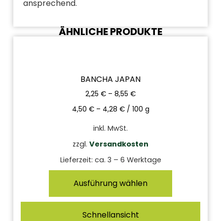
ansprechend.
ÄHNLICHE PRODUKTE
BANCHA JAPAN
2,25
€
–
8,55
€
4,50
€
–
4,28
€
/
100
g
inkl. MwSt.
zzgl.
Versandkosten
Lieferzeit:
ca. 3 – 6 Werktage
Ausführung wählen
Schnellansicht