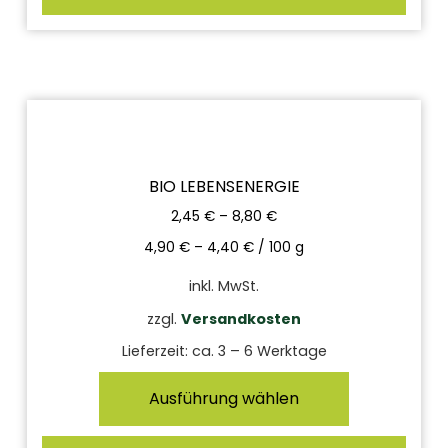
BIO LEBENSENERGIE
2,45
€
–
8,80
€
4,90
€
–
4,40
€
/
100
g
inkl. MwSt.
zzgl.
Versandkosten
Lieferzeit:
ca. 3 – 6 Werktage
Ausführung wählen