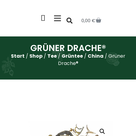
0,00
€
GRÜNER DRACHE®
Start
/
Shop
/
Tee
/
Grüntee
/
China
/ Grüner
Drache®