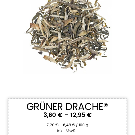
GRÜNER DRACHE®
3,60
€
–
12,95
€
7,20
€
–
6,48
€
/
100
g
inkl. MwSt.