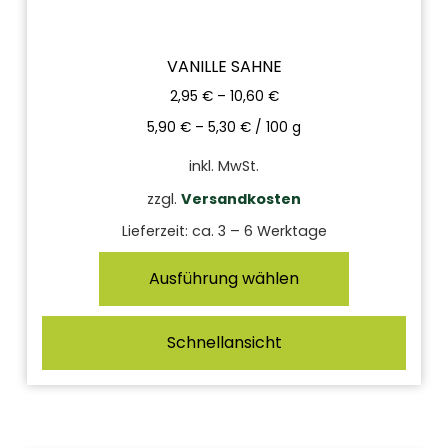
VANILLE SAHNE
2,95
€
–
10,60
€
5,90
€
–
5,30
€
/
100
g
inkl. MwSt.
zzgl.
Versandkosten
Lieferzeit:
ca. 3 – 6 Werktage
Ausführung wählen
Schnellansicht