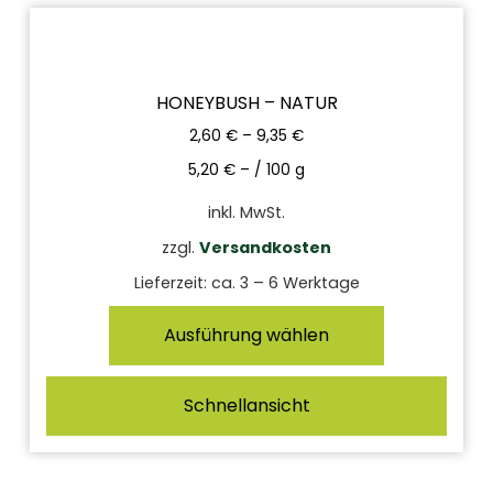
HONEYBUSH – NATUR
2,60
€
–
9,35
€
5,20
€
– /
100
g
inkl. MwSt.
zzgl.
Versandkosten
Lieferzeit:
ca. 3 – 6 Werktage
Ausführung wählen
Schnellansicht