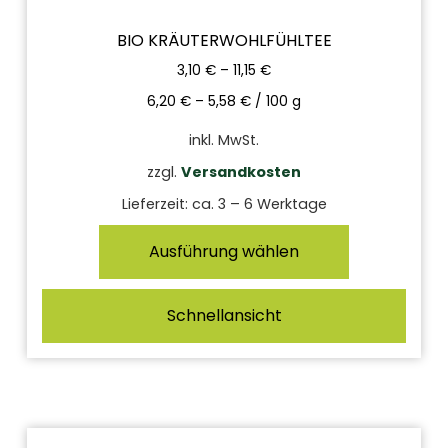
BIO KRÄUTERWOHLFÜHLTEE
3,10
€
–
11,15
€
6,20
€
–
5,58
€
/
100
g
inkl. MwSt.
zzgl.
Versandkosten
Lieferzeit:
ca. 3 – 6 Werktage
Ausführung wählen
Schnellansicht