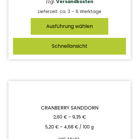
zzgl.
Versandkosten
Lieferzeit:
ca. 3 – 6 Werktage
Ausführung wählen
Schnellansicht
CRANBERRY SANDDORN
2,60
€
–
9,35
€
5,20
€
–
4,68
€
/
100
g
inkl. MwSt.