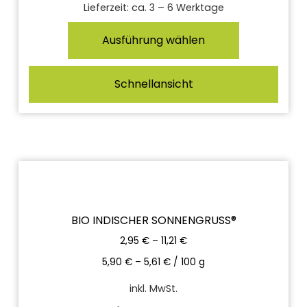
Lieferzeit:
ca. 3 – 6 Werktage
Ausführung wählen
Schnellansicht
BIO INDISCHER SONNENGRUSS®
2,95
€
–
11,21
€
5,90
€
–
5,61
€
/
100
g
inkl. MwSt.