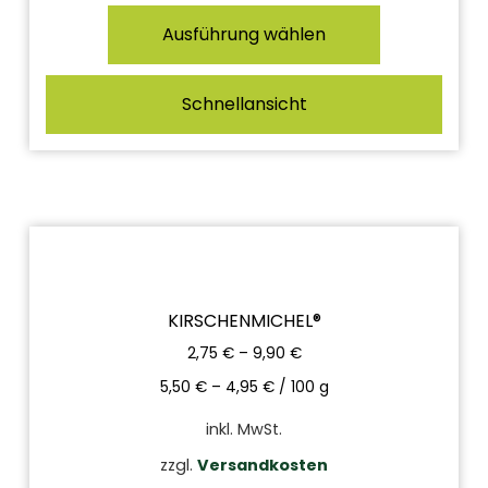
Ausführung wählen
Schnellansicht
KIRSCHENMICHEL®
2,75
€
–
9,90
€
5,50
€
–
4,95
€
/
100
g
inkl. MwSt.
zzgl.
Versandkosten