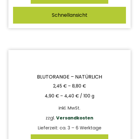
Schnellansicht
BLUTORANGE – NATÜRLICH
2,45
€
–
8,80
€
4,90
€
–
4,40
€
/
100
g
inkl. MwSt.
zzgl.
Versandkosten
Lieferzeit:
ca. 3 – 6 Werktage