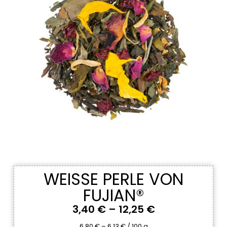
WEISSE PERLE VON F
UJIAN®
3,40
€
–
12,25
€
6,80
€
–
6,13
€
/
100
g