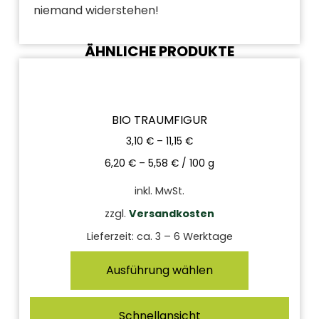
niemand widerstehen!
ÄHNLICHE PRODUKTE
BIO TRAUMFIGUR
3,10
€
–
11,15
€
6,20
€
–
5,58
€
/
100
g
inkl. MwSt.
zzgl.
Versandkosten
Lieferzeit:
ca. 3 – 6 Werktage
Ausführung wählen
Schnellansicht