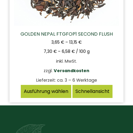
GOLDEN NEPAL FTGFOP1 SECOND FLUSH
3,65
€
–
13,15
€
7,30
€
–
6,58
€
/
100
g
inkl. MwSt.
zzgl.
Versandkosten
Lieferzeit:
ca. 3 – 6 Werktage
Ausführung wählen
Schnellansicht