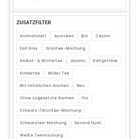
ZUSATZFILTER
Aromatisiert
Ayurveda
Bio
Ceylon
Earl Grey
Grüntee-Mischung
Herbst- & Wintertee
Jasmin
Kaltgetränk
Kindertee
Milder Tee
Mit natürlichen Aromen
Neu
Ohne zugesetzte Aromen
Pur
Schwarz-/Grüntee-Mischung
Schwarztee-Mischung
Second flush
Weiße Teemischung